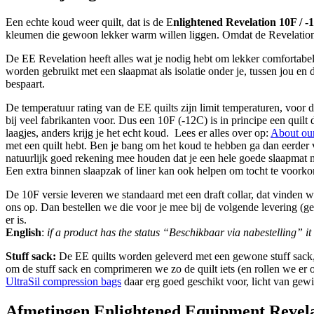
Een echte koud weer quilt, dat is de E
nlightened Revelation 10F / -1
kleumen die gewoon lekker warm willen liggen. Omdat de Revelation 
De EE Revelation heeft alles wat je nodig hebt om lekker comfortabel
worden gebruikt met een slaapmat als isolatie onder je, tussen jou en
bespaart.
De temperatuur rating van de EE quilts zijn limit temperaturen, voor
bij veel fabrikanten voor. Dus een 10F (-12C) is in principe een quilt
laagjes, anders krijg je het echt koud. Lees er alles over op:
About our
met een quilt hebt. Ben je bang om het koud te hebben ga dan eerder
natuurlijk goed rekening mee houden dat je een hele goede slaapmat
Een extra binnen slaapzak of liner kan ook helpen om tocht te voork
De 10F versie leveren we standaard met een draft collar, dat vinden 
ons op. Dan bestellen we die voor je mee bij de volgende levering (ge
er is.
English
:
if a product has the status “Beschikbaar via nabestelling” i
Stuff sack:
De EE quilts worden geleverd met een gewone stuff sack, 
om de stuff sack en comprimeren we zo de quilt iets (en rollen we e
UltraSil compression bags
daar erg goed geschikt voor, licht van gewic
Afmetingen Enlightened Equipment Revelat