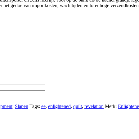
r het gedoe van importkosten, wachttijden en torenhoge verzendkosten
ipment
,
Slapen
Tags:
ee
,
enlightened
,
quilt
,
revelation
Merk:
Enlighten