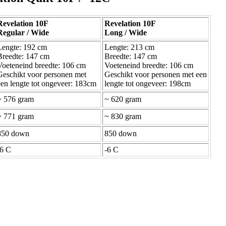
Revelation 10F
Revelation 10F
Regular / Wide
Long / Wide
Lengte: 192 cm
Lengte: 213 cm
Breedte: 147 cm
Breedte: 147 cm
Voeteneind breedte: 106 cm
Voeteneind breedte: 106 cm
Geschikt voor personen met
Geschikt voor personen met een
een lengte tot ongeveer: 183cm
lengte tot ongeveer: 198cm
~ 576 gram
~ 620 gram
~ 771 gram
~ 830 gram
850 down
850 down
-6 C
-6 C