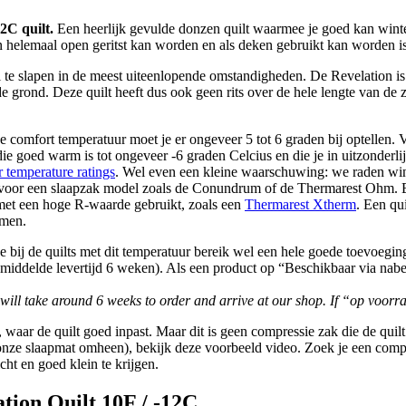
2C quilt.
Een heerlijk gevulde donzen quilt waarmee je goed kan winte
helemaal open geritst kan worden en als deken gebruikt kan worden is 
 te slapen in de meest uiteenlopende omstandigheden. De Revelation is 
 de grond. Deze quilt heeft dus ook geen rits over de hele lengte van 
 de comfort temperatuur moet je er ongeveer 5 tot 6 graden bij optelle
 die goed warm is tot ongeveer -6 graden Celcius en die je in uitzonder
 temperature ratings
. Wel even een kleine waarschuwing: we raden winte
 voor een slaapzak model zoals de Conundrum of de Thermarest Ohm. En 
 met een hoge R-waarde gebruikt, zoals een
Thermarest Xtherm
. Een qu
omen.
we bij de quilts met dit temperatuur bereik wel een hele goede toevoeg
middelde levertijd 6 weken). Als een product op “Beschikbaar via nabes
t will take around 6 weeks to order and arrive at our shop. If “op voor
waar de quilt goed inpast. Maar dit is geen compressie zak die de quil
r onze slaapmat omheen), bekijk deze voorbeeld video. Zoek je een com
ht en goed klein te krijgen.
ion Quilt 10F / -12C