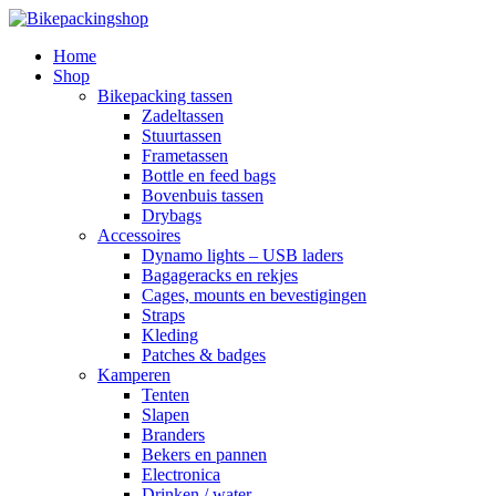
Home
Shop
Bikepacking tassen
Zadeltassen
Stuurtassen
Frametassen
Bottle en feed bags
Bovenbuis tassen
Drybags
Accessoires
Dynamo lights – USB laders
Bagageracks en rekjes
Cages, mounts en bevestigingen
Straps
Kleding
Patches & badges
Kamperen
Tenten
Slapen
Branders
Bekers en pannen
Electronica
Drinken / water