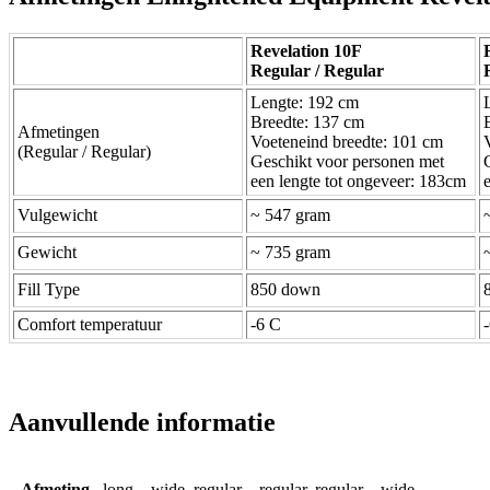
Revelation 10F
Regular / Regular
Lengte: 192 cm
Breedte: 137 cm
Afmetingen
Voeteneind breedte: 101 cm
(Regular / Regular)
Geschikt voor personen met
een lengte tot ongeveer: 183cm
Vulgewicht
~ 547 gram
Gewicht
~ 735 gram
Fill Type
850 down
Comfort temperatuur
-6 C
Aanvullende informatie
Afmeting
long – wide, regular – regular, regular – wide