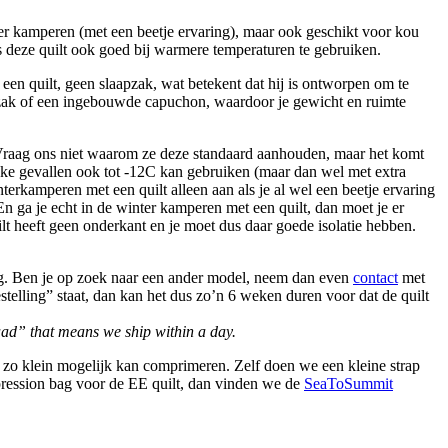
r kamperen (met een beetje ervaring), maar ook geschikt voor kou
deze quilt ook goed bij warmere temperaturen te gebruiken.
een quilt, geen slaapzak, wat betekent dat hij is ontworpen om te
de zak of een ingebouwde capuchon, waardoor je gewicht en ruimte
n. Vraag ons niet waarom ze deze standaard aanhouden, maar het komt
lijke gevallen ook tot -12C kan gebruiken (maar dan wel met extra
rkamperen met een quilt alleen aan als je al wel een beetje ervaring
ga je echt in de winter kamperen met een quilt, dan moet je er
ilt heeft geen onderkant en je moet dus daar goede isolatie hebben.
ing. Ben je op zoek naar een ander model, neem dan even
contact
met
telling” staat, dan kan het dus zo’n 6 weken duren voor dat de quilt
raad” that means we ship within a day.
t zo klein mogelijk kan comprimeren. Zelf doen we een kleine strap
pression bag voor de EE quilt, dan vinden we de
SeaToSummit