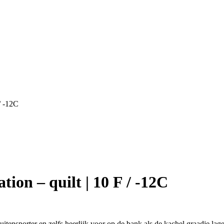
/ -12C
ion – quilt | 10 F / -12C
uitensporter en zelfs heerlijk voor op de bank als de kachel graadje la