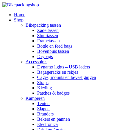
Home
Shop
Bikepacking tassen
Zadeltassen
Stuurtassen
Frametassen
Bottle en feed bags
Bovenbuis tassen
Drybags
Accessoires
Dynamo lights – USB laders
Bagageracks en rekjes
Cages, mounts en bevestigingen
Straps
Kleding
Patches & badges
Kamperen
Tenten
Slapen
Branders
Bekers en pannen
Electronica
Drinken / water