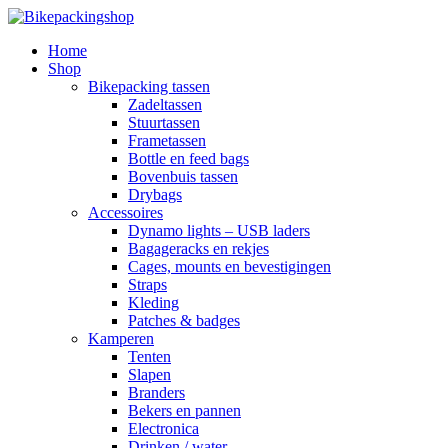
Home
Shop
Bikepacking tassen
Zadeltassen
Stuurtassen
Frametassen
Bottle en feed bags
Bovenbuis tassen
Drybags
Accessoires
Dynamo lights – USB laders
Bagageracks en rekjes
Cages, mounts en bevestigingen
Straps
Kleding
Patches & badges
Kamperen
Tenten
Slapen
Branders
Bekers en pannen
Electronica
Drinken / water