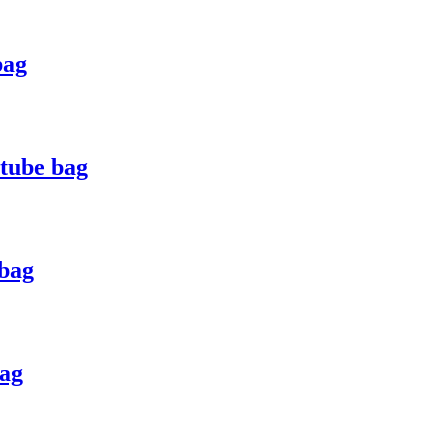
bag
 tube bag
 bag
ag