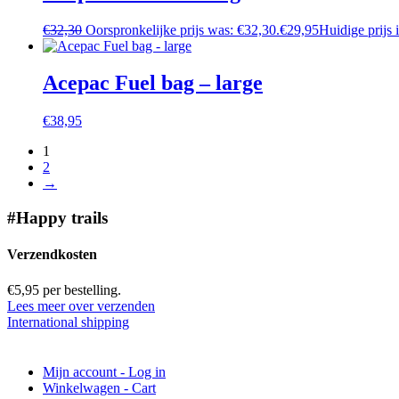
€
32,30
Oorspronkelijke prijs was: €32,30.
€
29,95
Huidige prijs 
Acepac Fuel bag – large
€
38,95
1
2
→
#Happy trails
Verzendkosten
€5,95 per bestelling.
Lees meer over verzenden
International shipping
Mijn account - Log in
Winkelwagen - Cart