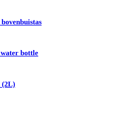
 bovenbuistas
ater bottle
 (2L)