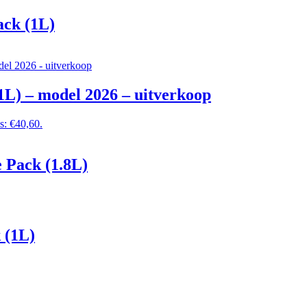
ack (1L)
1L) – model 2026 – uitverkoop
is: €40,60.
 Pack (1.8L)
 (1L)