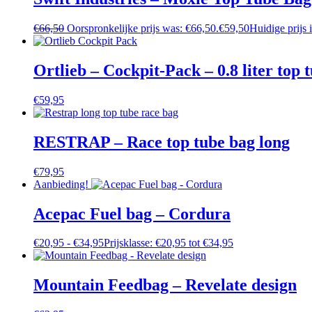
€
66,50
Oorspronkelijke prijs was: €66,50.
€
59,50
Huidige prijs 
Ortlieb – Cockpit-Pack – 0.8 liter top t
€
59,95
RESTRAP – Race top tube bag long
€
79,95
Aanbieding!
Acepac Fuel bag – Cordura
€
20,95
-
€
34,95
Prijsklasse: €20,95 tot €34,95
Mountain Feedbag – Revelate design