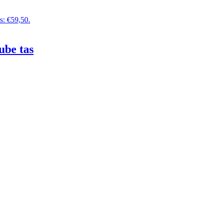
is: €59,50.
ube tas