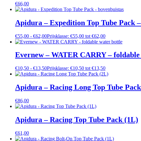
€
66,00
Apidura – Expedition Top Tube Pack –
€
55,00
-
€
62,00
Prijsklasse: €55,00 tot €62,00
Evernew – WATER CARRY – foldable w
€
10,50
-
€
13,50
Prijsklasse: €10,50 tot €13,50
Apidura – Racing Long Top Tube Pack
€
86,00
Apidura – Racing Top Tube Pack (1L)
€
61,00