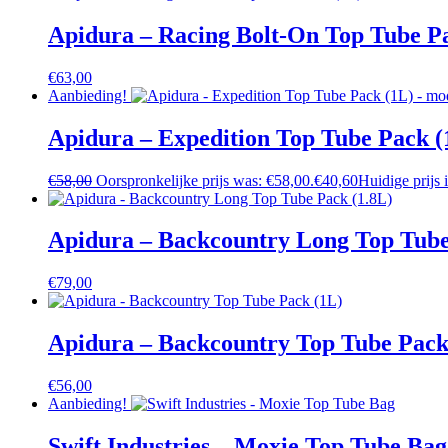
Apidura – Racing Bolt-On Top Tube P
€
63,00
Aanbieding!
Apidura – Expedition Top Tube Pack (
€
58,00
Oorspronkelijke prijs was: €58,00.
€
40,60
Huidige prijs 
Apidura – Backcountry Long Top Tube
€
79,00
Apidura – Backcountry Top Tube Pack
€
56,00
Aanbieding!
Swift Industries – Moxie Top Tube Bag