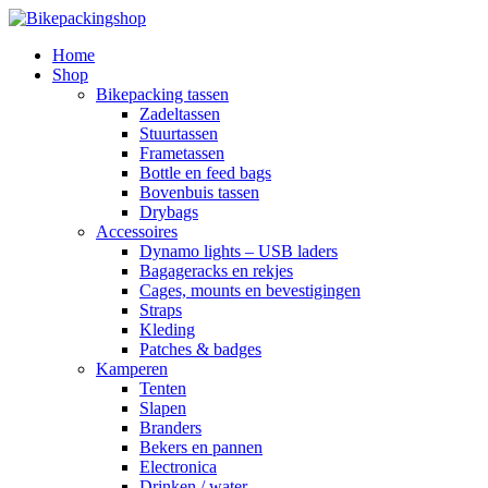
Home
Shop
Bikepacking tassen
Zadeltassen
Stuurtassen
Frametassen
Bottle en feed bags
Bovenbuis tassen
Drybags
Accessoires
Dynamo lights – USB laders
Bagageracks en rekjes
Cages, mounts en bevestigingen
Straps
Kleding
Patches & badges
Kamperen
Tenten
Slapen
Branders
Bekers en pannen
Electronica
Drinken / water