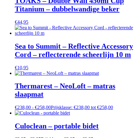
TOAKS – Double Wall 450ml Cup
Titanium – dubbelwandige beker
€
44,95
Sea to Summit – Reflective Accessory
Cord – reflecterende scheerlijn 10 m
€
10,95
Thermarest – NeoLoft – matras
slaapmat
€
238,00
-
€
258,00
Prijsklasse: €238,00 tot €258,00
Culoclean – portable bidet