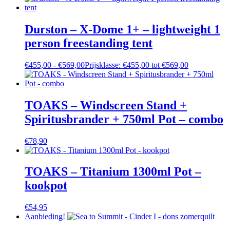
Durston – X-Dome 1+ – lightweight 1
person freestanding tent
€
455,00
-
€
569,00
Prijsklasse: €455,00 tot €569,00
TOAKS – Windscreen Stand +
Spiritusbrander + 750ml Pot – combo
€
78,90
TOAKS – Titanium 1300ml Pot –
kookpot
€
54,95
Aanbieding!