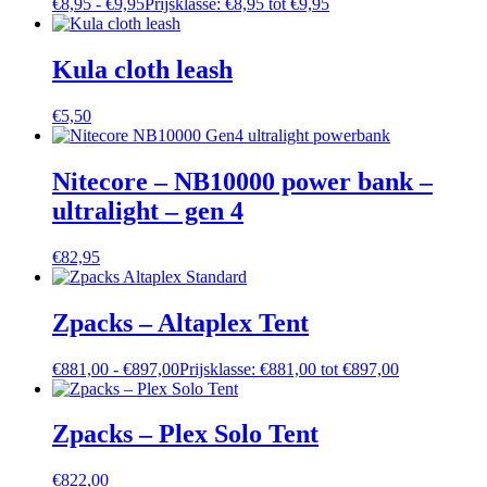
€
8,95
-
€
9,95
Prijsklasse: €8,95 tot €9,95
Kula cloth leash
€
5,50
Nitecore – NB10000 power bank –
ultralight – gen 4
€
82,95
Zpacks – Altaplex Tent
€
881,00
-
€
897,00
Prijsklasse: €881,00 tot €897,00
Zpacks – Plex Solo Tent
€
822,00