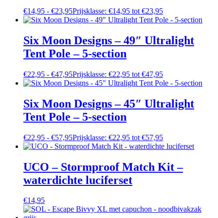
€
14,95
-
€
23,95
Prijsklasse: €14,95 tot €23,95
Six Moon Designs – 49″ Ultralight
Tent Pole – 5-section
€
22,95
-
€
47,95
Prijsklasse: €22,95 tot €47,95
Six Moon Designs – 45″ Ultralight
Tent Pole – 5-section
€
22,95
-
€
57,95
Prijsklasse: €22,95 tot €57,95
UCO – Stormproof Match Kit –
waterdichte luciferset
€
14,95