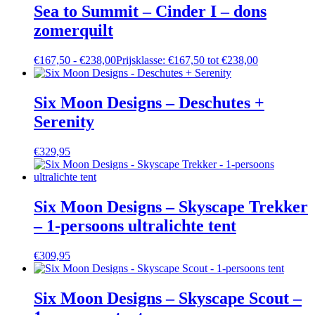
Sea to Summit – Cinder I – dons
zomerquilt
€
167,50
-
€
238,00
Prijsklasse: €167,50 tot €238,00
Six Moon Designs – Deschutes +
Serenity
€
329,95
Six Moon Designs – Skyscape Trekker
– 1-persoons ultralichte tent
€
309,95
Six Moon Designs – Skyscape Scout –