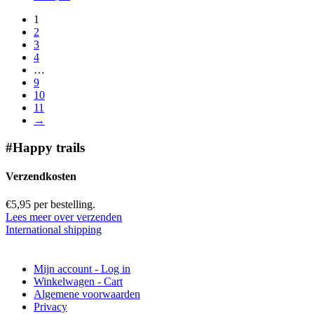
1
2
3
4
…
9
10
11
→
#Happy trails
Verzendkosten
€5,95 per bestelling.
Lees meer over verzenden
International shipping
Mijn account - Log in
Winkelwagen - Cart
Algemene voorwaarden
Privacy