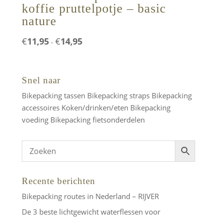
koffie pruttelpotje – basic
nature
Prijsklasse:
€
11,95
€
14,95
-
€11,95
tot
€14,95
Snel naar
Bikepacking tassen
Bikepacking straps
Bikepacking
accessoires
Koken/drinken/eten
Bikepacking
voeding
Bikepacking fietsonderdelen
Recente berichten
Bikepacking routes in Nederland – RIJVER
De 3 beste lichtgewicht waterflessen voor