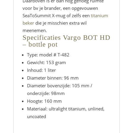
Daarboven is er dan nog genoeg ruimte
voor bv je brander, een opgevouwen
SeaToSummit X-mug of zelfs een
titanium
beker
die je misschien extra wil
meenemen.
Specificaties Vargo BOT HD
– bottle pot
Type: model # T-482
Gewicht: 153 gram
Inhoud: 1 liter
Diameter binnen: 96 mm
Diameter bovenzijde: 105 mm /
onderzijde: 98mm
Hoogte: 160 mm
Materiaal: ultralight titanium, unlined,
uncoated