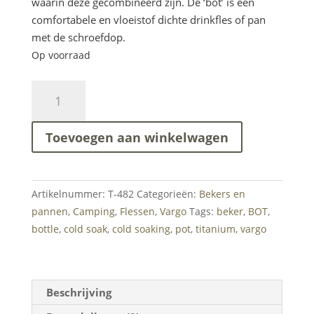
waarin deze gecombineerd zijn. De ‘bot’ is een
comfortabele en vloeistof dichte drinkfles of pan
met de schroefdop.
Op voorraad
Vargo
'BOT'
HD
Toevoegen aan winkelwagen
Bottle
Pot
Titan
1L
Artikelnummer:
T-482
Categorieën:
Bekers en
aantal
pannen
,
Camping
,
Flessen
,
Vargo
Tags:
beker
,
BOT
,
bottle
,
cold soak
,
cold soaking
,
pot
,
titanium
,
vargo
Beschrijving