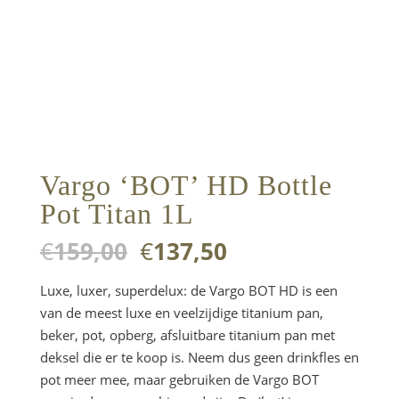
Vargo ‘BOT’ HD Bottle
Pot Titan 1L
Oorspronkelijke
Huidige
€
159,00
€
137,50
prijs
prijs
was:
is:
Luxe, luxer, superdelux: de Vargo BOT HD is een
€159,00.
€137,50.
van de meest luxe en veelzijdige titanium pan,
beker, pot, opberg, afsluitbare titanium pan met
deksel die er te koop is. Neem dus geen drinkfles en
pot meer mee, maar gebruiken de Vargo BOT