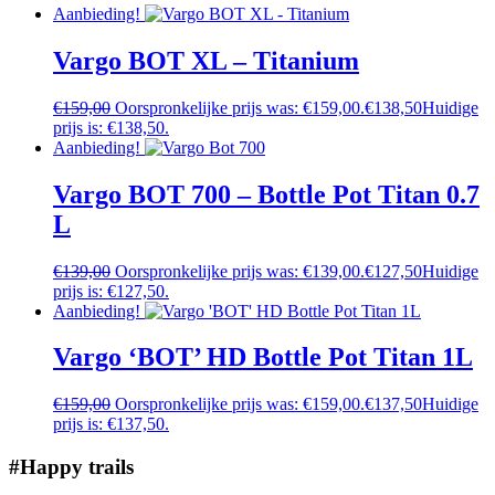
Aanbieding!
Vargo BOT XL – Titanium
€
159,00
Oorspronkelijke prijs was: €159,00.
€
138,50
Huidige
prijs is: €138,50.
Aanbieding!
Vargo BOT 700 – Bottle Pot Titan 0.7
L
€
139,00
Oorspronkelijke prijs was: €139,00.
€
127,50
Huidige
prijs is: €127,50.
Aanbieding!
Vargo ‘BOT’ HD Bottle Pot Titan 1L
€
159,00
Oorspronkelijke prijs was: €159,00.
€
137,50
Huidige
prijs is: €137,50.
#Happy trails