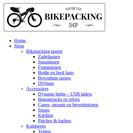
Home
Shop
Bikepacking tassen
Zadeltassen
Stuurtassen
Frametassen
Bottle en feed bags
Bovenbuis tassen
Drybags
Accessoires
Dynamo lights – USB laders
Bagageracks en rekjes
Cages, mounts en bevestigingen
Straps
Kleding
Patches & badges
Kamperen
Tenten