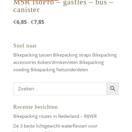
MSR IsoPro – gasfles – bus –
canister
Prijsklasse:
€
6,85
€
7,85
-
€6,85
tot
€7,85
Snel naar
Bikepacking tassen
Bikepacking straps
Bikepacking
accessoires
Koken/drinken/eten
Bikepacking
voeding
Bikepacking fietsonderdelen
Recente berichten
Bikepacking routes in Nederland – RIJVER
De 3 beste lichtgewicht waterflessen voor