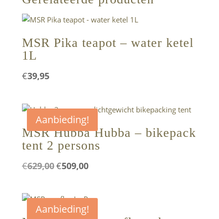
MSR Pika teapot – water ketel
1L
€
39,95
Aanbieding!
MSR Hubba Hubba – bikepack
tent 2 persons
Oorspronkelijke
Huidige
€
629,00
€
509,00
prijs
prijs
was:
is:
€629,00.
€509,00.
Aanbieding!