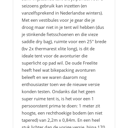
seizoens gebruik kan inzetten (en
vanzelfsprekend in Nederlandse winters).
Met een vestibules voor je gear die je
droog maar niet in je tent wil hebben (dus
je stinkende fietsschoenen en die vieze
saddle dry bag), ruimte voor een 25″ brede
(bv 2x thermarest xlite long), is dit de
ideale tent voor de avonturier die
superlicht op pad wil. De oude Freelite
heeft heel wat bikepacking avonturen
beleeft en we waren daarom nog
enthousiaster toen we de nieuwe versie
konden testen. Ondanks dat het geen
super ruime tent is, is het voor een 1
persoonstent prima te doen: 1 meter zit
hoogte, een rechthoekige bodem (en niet
tapered) van 2,2m x 0,84m. En een heel
stuk lichter dan de vorige versie, bijna 170