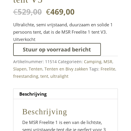
Oorspronkelijke
Huidige
€
529,00
€
469,00
prijs
prijs
was:
is:
Ultralichte, semi vrijstaand, duurzaam en solide 1
€529,00.
€469,00.
persoons tent, dat is de MSR Freelite 1 tent V3.
Uitverkocht
Stuur op voorraad bericht
Artikelnummer:
11514
Categorieën:
Camping
,
MSR
,
Slapen
,
Tenten
,
Tenten en Bivy zakken
Tags:
Freelite
,
freestanding
,
tent
,
ultralight
Beschrijving
Beschrijving
De MSR Freelite 1 is een van de lichtste,
semi vrijstaande tent die je perfect voor 3