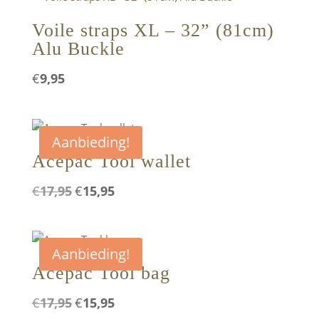
Voile straps XL – 32” (81cm)
Alu Buckle
€
9,95
Aanbieding!
Acepac Tool wallet
Oorspronkelijke
Huidige
€
17,95
€
15,95
prijs
prijs
was:
is:
€17,95.
€15,95.
Aanbieding!
Acepac Tool bag
Oorspronkelijke
Huidige
€
17,95
€
15,95
prijs
prijs