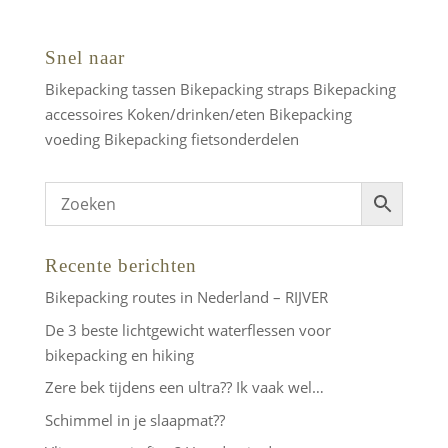
was:
is:
€17,95.
€15,95.
Snel naar
Bikepacking tassen
Bikepacking straps
Bikepacking
accessoires
Koken/drinken/eten
Bikepacking
voeding
Bikepacking fietsonderdelen
Recente berichten
Bikepacking routes in Nederland – RIJVER
De 3 beste lichtgewicht waterflessen voor
bikepacking en hiking
Zere bek tijdens een ultra?? Ik vaak wel…
Schimmel in je slaapmat??