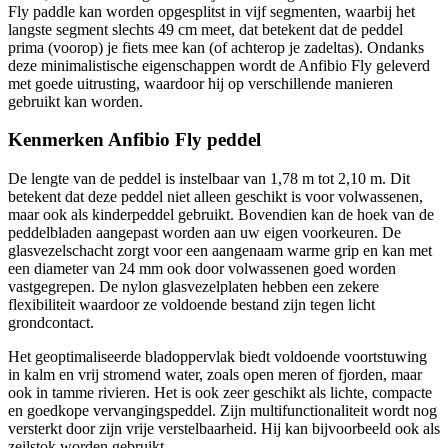
Fly paddle kan worden opgesplitst in vijf segmenten, waarbij het
langste segment slechts 49 cm meet, dat betekent dat de peddel
prima (voorop) je fiets mee kan (of achterop je zadeltas). Ondanks
deze minimalistische eigenschappen wordt de Anfibio Fly geleverd
met goede uitrusting, waardoor hij op verschillende manieren
gebruikt kan worden.
Kenmerken Anfibio Fly peddel
De lengte van de peddel is instelbaar van 1,78 m tot 2,10 m. Dit
betekent dat deze peddel niet alleen geschikt is voor volwassenen,
maar ook als kinderpeddel gebruikt. Bovendien kan de hoek van de
peddelbladen aangepast worden aan uw eigen voorkeuren. De
glasvezelschacht zorgt voor een aangenaam warme grip en kan met
een diameter van 24 mm ook door volwassenen goed worden
vastgegrepen. De nylon glasvezelplaten hebben een zekere
flexibiliteit waardoor ze voldoende bestand zijn tegen licht
grondcontact.
Het geoptimaliseerde bladoppervlak biedt voldoende voortstuwing
in kalm en vrij stromend water, zoals open meren of fjorden, maar
ook in tamme rivieren. Het is ook zeer geschikt als lichte, compacte
en goedkope vervangingspeddel. Zijn multifunctionaliteit wordt nog
versterkt door zijn vrije verstelbaarheid. Hij kan bijvoorbeeld ook als
zeilstok worden gebruikt.