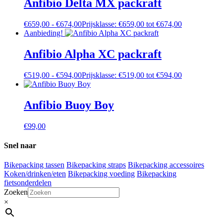
Anfibio Delta MX packraft
€
659,00
-
€
674,00
Prijsklasse: €659,00 tot €674,00
Aanbieding!
Anfibio Alpha XC packraft
€
519,00
-
€
594,00
Prijsklasse: €519,00 tot €594,00
Anfibio Buoy Boy
€
99,00
Snel naar
Bikepacking tassen
Bikepacking straps
Bikepacking accessoires
Koken/drinken/eten
Bikepacking voeding
Bikepacking
fietsonderdelen
Zoeken
×