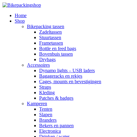
Home
Shop
Bikepacking tassen
Zadeltassen
Stuurtassen
Frametassen
Bottle en feed bags
Bovenbuis tassen
Drybags
Accessoires
Dynamo lights – USB laders
Bagageracks en rekjes
Cages, mounts en bevestigingen
Straps
Kleding
Patches & badges
Kamperen
Tenten
Slapen
Branders
Bekers en pannen
Electronica
Drinken / water