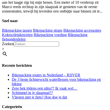
aan het laagje rijp bij mijn benen. Een meter of 10 verderop zit
Marco reeds rechtop in zijn slaapzak te genieten van de eerste
zonnestralen, terwijl hij tevreden een ontbijtje naar binnen zit te...
Snel naar
Bikepacking tassen
Bikepacking straps
Bikepacking accessoires
Koken/drinken/eten
Bikepacking voeding
Bikepacking
fietsonderdelen
Zoeken
×
Recente berichten
Bikepacking routes in Nederland – RIJVER
De 3 beste lichtgewicht waterflessen voor bikepacking en
hiking
Zere bek tijdens een ultra?? Ik vaak wel…
Schimmel in je slaapmat??
Vliegen met je fiets? Hoe doe je dat
Categorieën