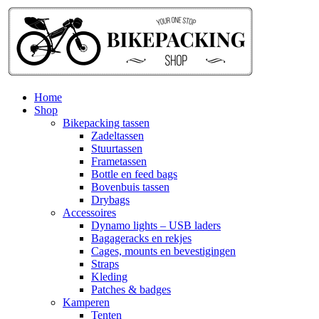
Home
Shop
Bikepacking tassen
Zadeltassen
Stuurtassen
Frametassen
Bottle en feed bags
Bovenbuis tassen
Drybags
Accessoires
Dynamo lights – USB laders
Bagageracks en rekjes
Cages, mounts en bevestigingen
Straps
Kleding
Patches & badges
Kamperen
Tenten