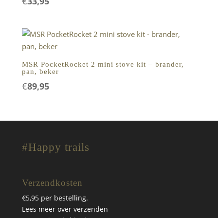
€
33,95
MSR PocketRocket 2 mini stove kit – brander,
pan, beker
€
89,95
#Happy trails
Verzendkosten
€5,95 per bestelling.
Lees meer over verzenden