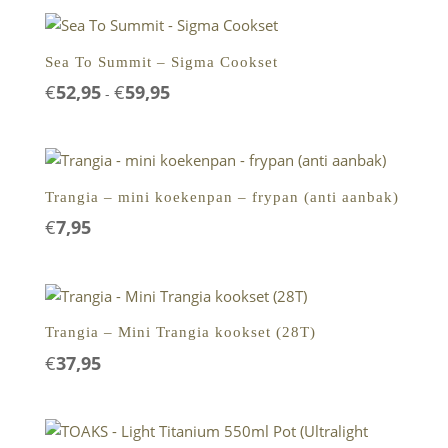
€28,95
Sea To Summit – Sigma Cookset
Prijsklasse:
€
52,95
€
59,95
-
€52,95
tot
€59,95
Trangia – mini koekenpan – frypan (anti aanbak)
€
7,95
Trangia – Mini Trangia kookset (28T)
€
37,95