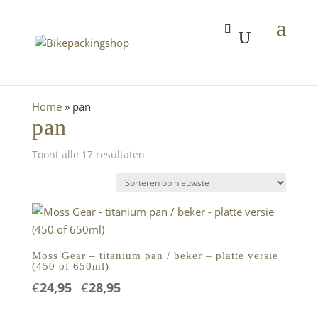
Home
»
pan
pan
Gesorteerd
Toont alle 17 resultaten
op
nieuwste
Moss Gear – titanium pan / beker – platte versie
(450 of 650ml)
Prijsklasse:
€
24,95
€
28,95
-
€24,95
tot