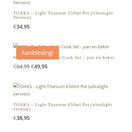
TOAKS – Light Titanium 550ml Pot (Ultralight
Version)
€
34,95
Aanbieding!
MSR – Trail Mini Solo Cook Set – pan en beker
Oorspronkelijke
Huidige
€
64,95
€
49,95
prijs
prijs
was:
is:
€64,95.
€49,95.
TOAKS – Light Titanium 650ml Pot (ultralight
version)
€
38,95