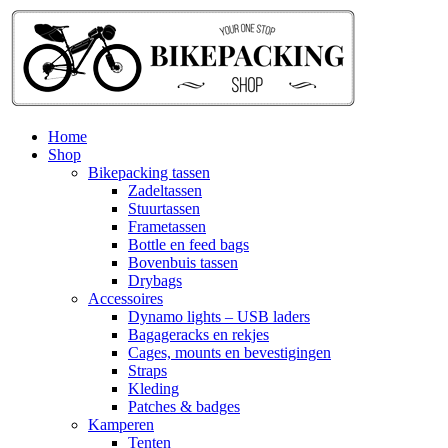
Home
Shop
Bikepacking tassen
Zadeltassen
Stuurtassen
Frametassen
Bottle en feed bags
Bovenbuis tassen
Drybags
Accessoires
Dynamo lights – USB laders
Bagageracks en rekjes
Cages, mounts en bevestigingen
Straps
Kleding
Patches & badges
Kamperen
Tenten