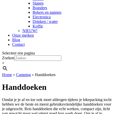
Slapen
Branders
Bekers en pannen
Electronica
Drinken / water
Koffie
NIEUW!
Onze merken
Blog
Contact
Selecteer een pagina
Zoeken
×
Home
»
Camping
»
Handdoeken
Handdoeken
Omdat je je af en toe ook moet afdrogen tijdens je bikepacking tocht
hebben we de beste en meest gebruiksvriendelijke handdoeken voor
je uitgezocht. Reis handdoeken die echt werken, compact zijn, licht
van gewicht maar wel uiterst goed hun werk doen. Om je af te