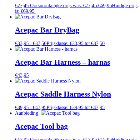
€
77,45
Oorspronkelijke prijs was: €77,45.
€
69,95
Huidige prijs
is: €69,95.
Acepac Bar DryBag
€
33,95
-
€
37,50
Prijsklasse: €33,95 tot €37,50
Acepac Bar Harness – harnas
€
43,95
Acepac Saddle Harness Nylon
€
39,95
-
€
47,95
Prijsklasse: €39,95 tot €47,95
Aanbieding!
Acepac Tool bag
€
17,95
Oorspronkelijke prijs was: €17,95.
€
15,95
Huidige prijs