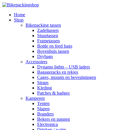
Home
Shop
Bikepacking tassen
Zadeltassen
Stuurtassen
Frametassen
Bottle en feed bags
Bovenbuis tassen
Drybags
Accessoires
Dynamo lights – USB laders
Bagageracks en rekjes
Cages, mounts en bevestigingen
Straps
Kleding
Patches & badges
Kamperen
Tenten
Slapen
Branders
Bekers en pannen
Electronica
Drinken / water