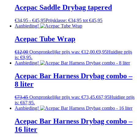
Acepac Saddle Drybag tapered
€
34,95
-
€
45,95
Prijsklasse: €34,95 tot €45,95
Aanbieding!
Acepac Tube Wrap
€
12,00
Oorspronkelijke prijs was: €12,00.
€
9,95
Huidige prijs
is: €9,95.
Aanbieding!
Acepac Bar Harness Drybag combo –
8 liter
€
73,45
Oorspronkelijke prijs was: €73,45.
€
67,95
Huidige prijs
is: €67,95.
Aanbieding!
Acepac Bar Harness Drybag combo –
16 liter