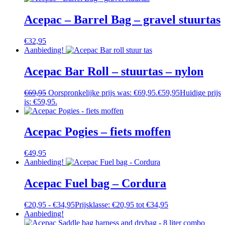
Acepac – Barrel Bag – gravel stuurtas
€
32,95
Aanbieding!
Acepac Bar Roll – stuurtas – nylon
€
69,95
Oorspronkelijke prijs was: €69,95.
€
59,95
Huidige prijs
is: €59,95.
Acepac Pogies – fiets moffen
€
49,95
Aanbieding!
Acepac Fuel bag – Cordura
€
20,95
-
€
34,95
Prijsklasse: €20,95 tot €34,95
Aanbieding!