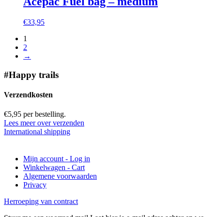
Acepac Fuel bag – medium
€
33,95
1
2
→
#Happy trails
Verzendkosten
€5,95 per bestelling.
Lees meer over verzenden
International shipping
Mijn account - Log in
Winkelwagen - Cart
Algemene voorwaarden
Privacy
Herroeping van contract