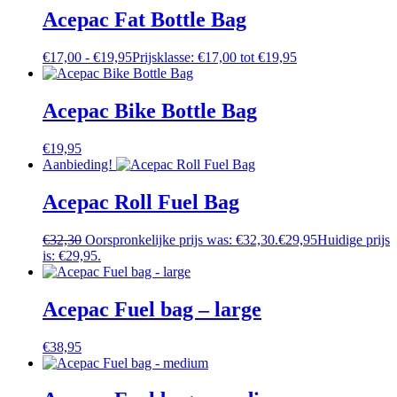
Acepac Fat Bottle Bag
€
17,00
-
€
19,95
Prijsklasse: €17,00 tot €19,95
Acepac Bike Bottle Bag
€
19,95
Aanbieding!
Acepac Roll Fuel Bag
€
32,30
Oorspronkelijke prijs was: €32,30.
€
29,95
Huidige prijs
is: €29,95.
Acepac Fuel bag – large
€
38,95