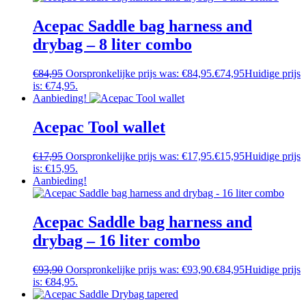
Acepac Saddle bag harness and
drybag – 8 liter combo
€
84,95
Oorspronkelijke prijs was: €84,95.
€
74,95
Huidige prijs
is: €74,95.
Aanbieding!
Acepac Tool wallet
€
17,95
Oorspronkelijke prijs was: €17,95.
€
15,95
Huidige prijs
is: €15,95.
Aanbieding!
Acepac Saddle bag harness and
drybag – 16 liter combo
€
93,90
Oorspronkelijke prijs was: €93,90.
€
84,95
Huidige prijs
is: €84,95.