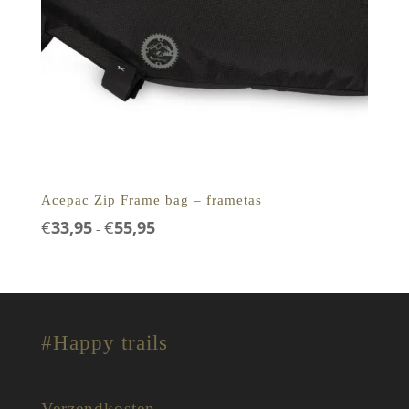
Acepac Zip Frame bag – frametas
Prijsklasse:
€
33,95
€
55,95
-
€33,95
tot
€55,95
#Happy trails
Verzendkosten