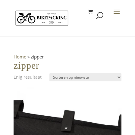
Home
»
zipper
zipper
Enig resultaat