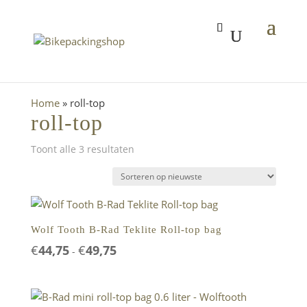
Home
»
roll-top
roll-top
Gesorteerd
Toont alle 3 resultaten
op
nieuwste
Wolf Tooth B-Rad Teklite Roll-top bag
Prijsklasse:
€
44,75
€
49,75
-
€44,75
tot
€49,75