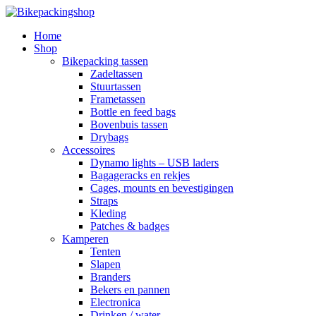
Home
Shop
Bikepacking tassen
Zadeltassen
Stuurtassen
Frametassen
Bottle en feed bags
Bovenbuis tassen
Drybags
Accessoires
Dynamo lights – USB laders
Bagageracks en rekjes
Cages, mounts en bevestigingen
Straps
Kleding
Patches & badges
Kamperen
Tenten
Slapen
Branders
Bekers en pannen
Electronica
Drinken / water