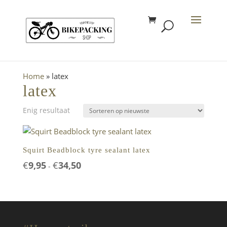
Home
»
latex
latex
Enig resultaat
Squirt Beadblock tyre sealant latex
Prijsklasse:
€
9,95
€
34,50
-
€9,95
tot
€34,50