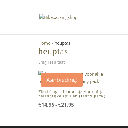
Home
»
heuptas
heuptas
Enig resultaat
Aanbieding!
Flexi-bag – heuptasje voor al je
belangrijke spullen (fanny pack)
Prijsklasse:
€
14,95
€
21,95
-
€14,95
tot
€21,95