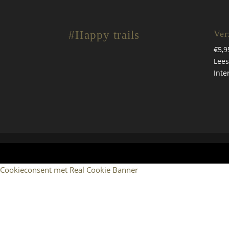
#Happy trails
Ver
€5,9
Lees
Inte
Cookieconsent met Real Cookie Banner