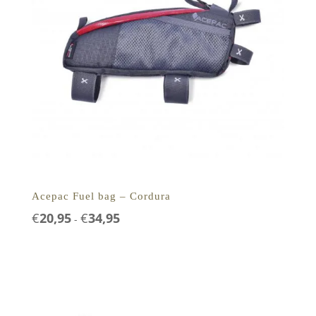
Acepac Fuel bag – Cordura
Prijsklasse:
€
20,95
€
34,95
-
€20,95
tot
€34,95