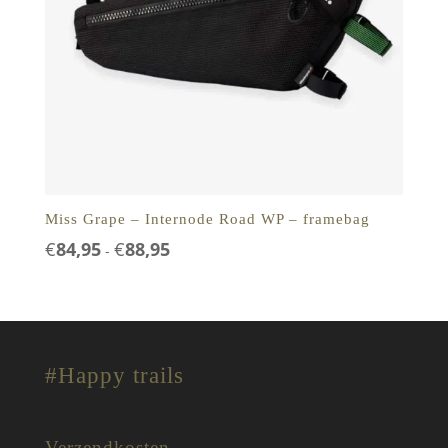
Miss Grape – Internode Road WP – framebag
Prijsklasse:
€
84,95
€
88,95
-
€84,95
tot
€88,95
#Happy trails
Verzendkosten