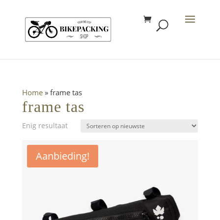
Home
»
frame tas
frame tas
Enig resultaat
Aanbieding!