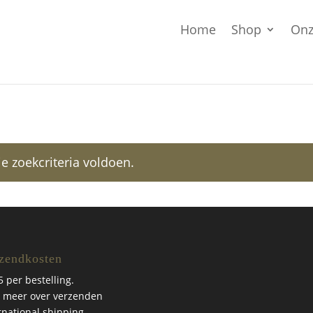
Home
Shop
Onz
 zoekcriteria voldoen.
zendkosten
5 per bestelling.
 meer over verzenden
rnational shipping