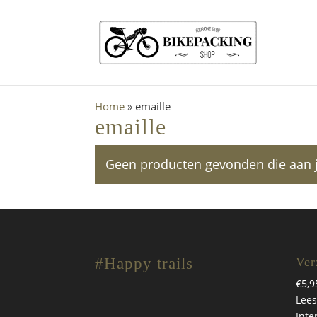
Home
»
emaille
emaille
Geen producten gevonden die aan je
#Happy trails
Ver
€5,9
Lees
Inte