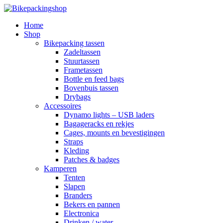
Home
Shop
Bikepacking tassen
Zadeltassen
Stuurtassen
Frametassen
Bottle en feed bags
Bovenbuis tassen
Drybags
Accessoires
Dynamo lights – USB laders
Bagageracks en rekjes
Cages, mounts en bevestigingen
Straps
Kleding
Patches & badges
Kamperen
Tenten
Slapen
Branders
Bekers en pannen
Electronica
Drinken / water