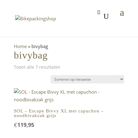
Home
»
bivybag
bivybag
Gesorteerd
Toont alle 7 resultaten
op
nieuwste
SOL – Escape Bivvy XL met capuchon –
noodbivakzak grijs
€
119,95