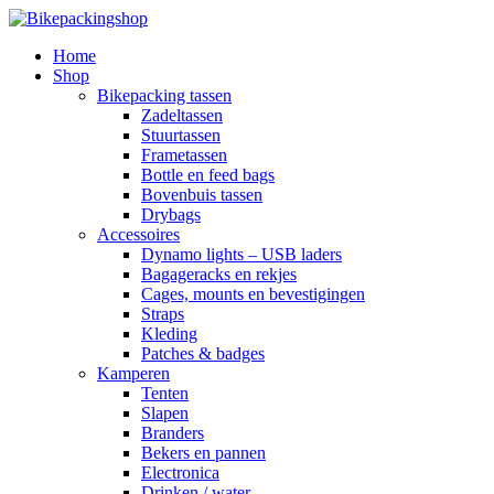
Home
Shop
Bikepacking tassen
Zadeltassen
Stuurtassen
Frametassen
Bottle en feed bags
Bovenbuis tassen
Drybags
Accessoires
Dynamo lights – USB laders
Bagageracks en rekjes
Cages, mounts en bevestigingen
Straps
Kleding
Patches & badges
Kamperen
Tenten
Slapen
Branders
Bekers en pannen
Electronica
Drinken / water