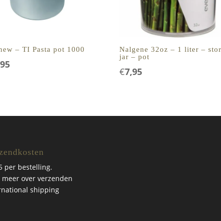
new – TI Pasta pot 1000
Nalgene 32oz – 1 liter – sto
jar – pot
,95
€
7,95
zendkosten
5 per bestelling.
 meer over verzenden
rnational shipping