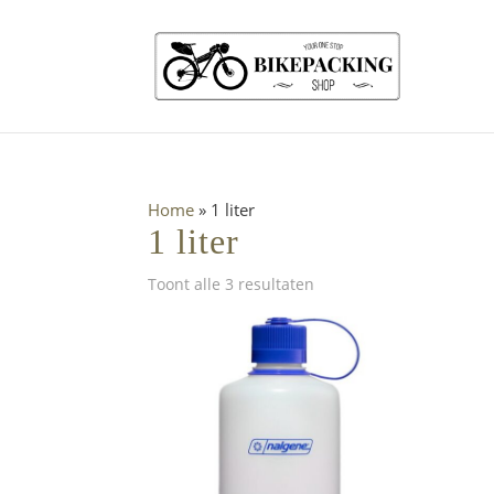
Home
»
1 liter
1 liter
Gesorteerd
Toont alle 3 resultaten
op
nieuwste