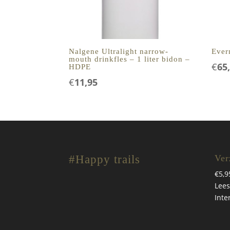
Nalgene Ultralight narrow-
Ever
mouth drinkfles – 1 liter bidon –
€
65
HDPE
€
11,95
#Happy trails
Ver
€5,9
Lees
Inte