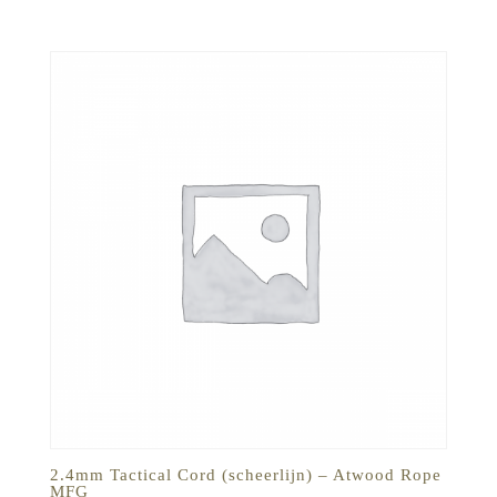
€0,35
tot
€0,60
2.4mm Tactical Cord (scheerlijn) – Atwood Rope
MFG