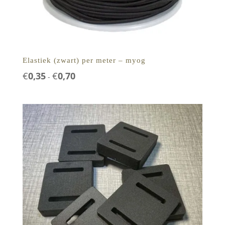
Elastiek (zwart) per meter – myog
Prijsklasse:
€
0,35
€
0,70
-
€0,35
tot
€0,70