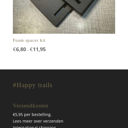
Foam spacer kit
Prijsklasse:
€
6,80
€
11,95
-
€6,80
tot
€11,95
#Happy trails
Verzendkosten
€5,95 per bestelling.
Lees meer over verzenden
International shipping