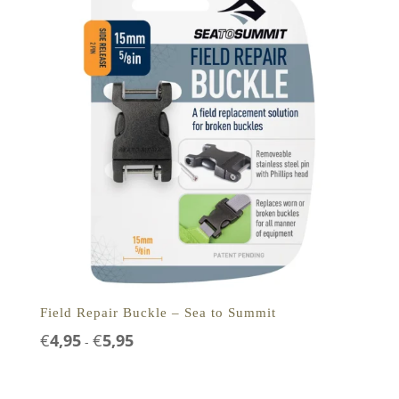
Field Repair Buckle – Sea to Summit
Prijsklasse:
€
4,95
€
5,95
-
€4,95
tot
€5,95