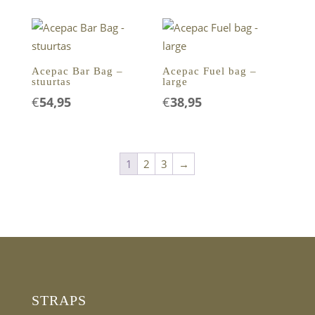
was:
is:
€77,45.
€69,95.
Acepac Bar Bag –
Acepac Fuel bag –
stuurtas
large
€
54,95
€
38,95
1
2
3
→
STRAPS