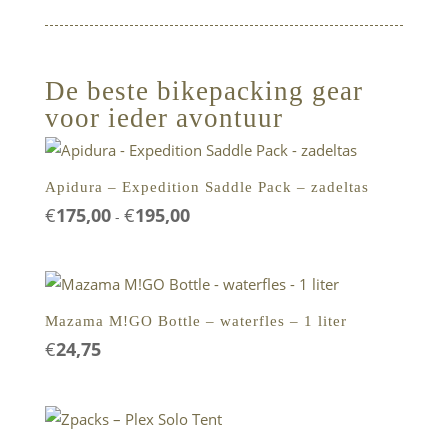
De beste bikepacking gear
voor ieder avontuur
Apidura – Expedition Saddle Pack – zadeltas
€
175,00
€
195,00
Prijsklasse:
-
€175,00
tot
€195,00
Mazama M!GO Bottle – waterfles – 1 liter
€
24,75