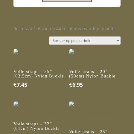
Gesorteer
Resultaat 1–6 van de 44 resultaten wordt getoond
op
popularite
Voile straps – 25”
Voile straps – 20”
(63,5cm) Nylon Buckle
(50cm) Nylon Buckle
€
7,45
€
6,95
Voile straps – 32”
(81cm) Nylon Buckle
Voile straps – 25”