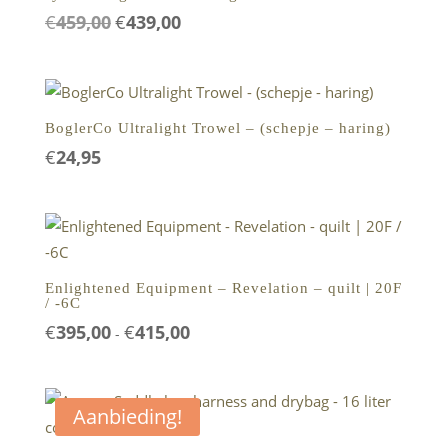
€
459,00
€
439,00
Oorspronkelijke
Huidige
prijs
prijs
was:
is:
€459,00.
€439,00.
BoglerCo Ultralight Trowel – (schepje – haring)
€
24,95
Enlightened Equipment – Revelation – quilt | 20F
/ -6C
€
395,00
€
415,00
Prijsklasse:
-
€395,00
tot
€415,00
Aanbieding!