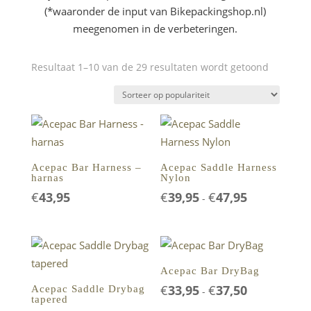
(*waaronder de input van Bikepackingshop.nl)
meegenomen in de verbeteringen.
Gesortee
Resultaat 1–10 van de 29 resultaten wordt getoond
op
popularit
Acepac Bar Harness –
Acepac Saddle Harness
harnas
Nylon
€
43,95
€
39,95
€
47,95
Prijsklasse:
-
€39,95
tot
€47,95
Acepac Bar DryBag
€
33,95
€
37,50
Prijsklasse:
Acepac Saddle Drybag
-
tapered
€33,95