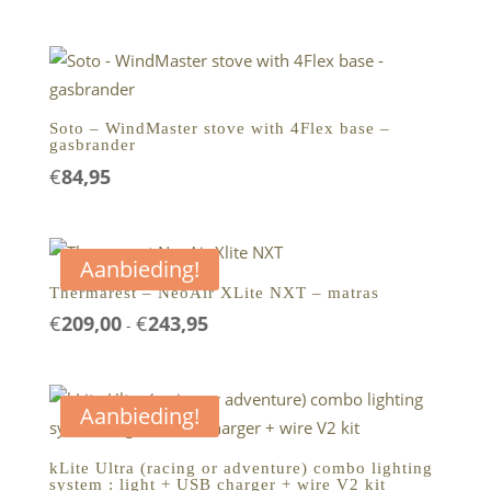
Soto – WindMaster stove with 4Flex base –
gasbrander
€
84,95
Aanbieding!
Thermarest – NeoAir XLite NXT – matras
€
209,00
€
243,95
Prijsklasse:
-
€209,00
tot
€243,95
Aanbieding!
kLite Ultra (racing or adventure) combo lighting
system : light + USB charger + wire V2 kit