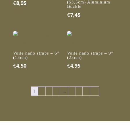
€
8,95
(63,5cm) Aluminium
Buckle
€
7,45
Voile nano straps – 6”
Voile nano straps – 9”
(15cm)
(23cm)
€
4,50
€
4,95
1
2
3
4
…
6
7
8
→