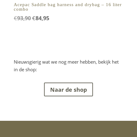
Acepac Saddle bag harness and drybag – 16 liter
combo
€
93,90
€
84,95
Oorspronkelijke
Huidige
prijs
prijs
was:
is:
€93,90.
€84,95.
Nieuwsgierig wat we nog meer hebben, bekijk het
in de shop:
Naar de shop