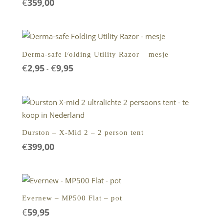
€
359,00
Derma-safe Folding Utility Razor – mesje
€
2,95
€
9,95
Prijsklasse:
-
€2,95
tot
€9,95
Durston – X-Mid 2 – 2 person tent
€
399,00
Evernew – MP500 Flat – pot
€
59,95