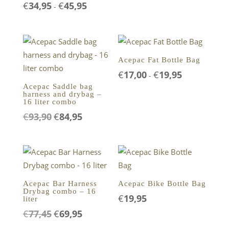
€
34,95
€
45,95
Prijsklasse:
-
tot
€34,95
€37,50
tot
€45,95
Aanbieding!
Aanbieding!
Acepac Fat Bottle Bag
€
17,00
€
19,95
Prijsklasse:
-
€17,00
Acepac Saddle bag
harness and drybag –
tot
16 liter combo
€19,95
€
93,90
€
84,95
Oorspronkelijke
Huidige
prijs
prijs
was:
is:
€93,90.
€84,95.
Aanbieding!
Acepac Bar Harness
Acepac Bike Bottle Bag
Drybag combo – 16
€
19,95
liter
€
77,45
€
69,95
Oorspronkelijke
Huidige
prijs
prijs